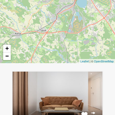
+
−
Leaflet
| ©
OpenStreetMap