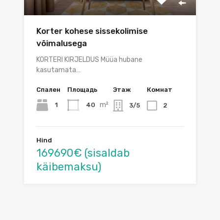
Korter kohese sissekolimise
võimalusega
KORTERI KIRJELDUS Müüa hubane
kasutamata…
Спален
Площадь
Этаж
Комнат
m²
1
40
3/5
2
Hind
169690€ (sisaldab
käibemaksu)