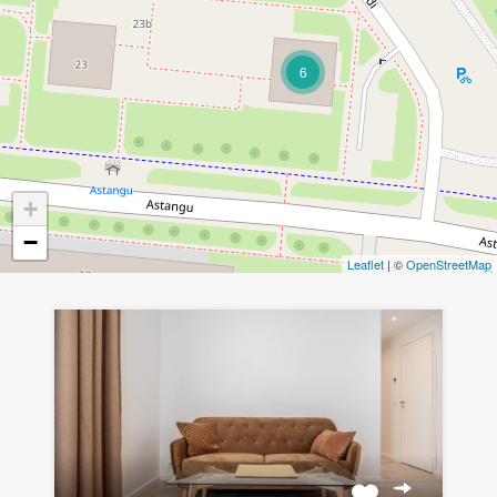
6
+
−
Leaflet
| ©
OpenStreetMap